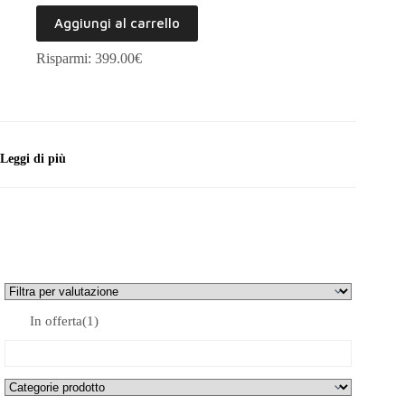
prezzo
prezzo
Aggiungi al carrello
originale
attuale
era:
è:
Risparmi: 399.00€
1.499€.
1.100€.
Leggi di più
In offerta
(1)