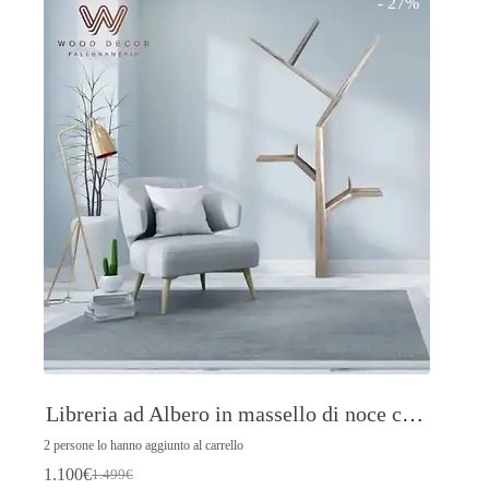
- 27%
Libreria ad Albero in massello di noce canaletto
2 persone lo hanno aggiunto al carrello
1.100
€
1.499
€
Il
Il