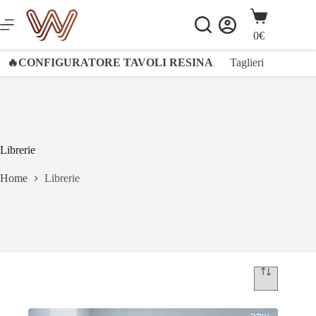
Salta
Carrello
al
contenuto
0
€
🔥CONFIGURATORE TAVOLI RESINA
Taglieri
Orologi
Librerie
Home
Librerie